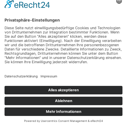
Die Dauer der Mietzeit sollte flexibel gestaltbar sein, falls sich
Ihr Projekt verzögert. Achten Sie auf Kündigungsfristen und
mögliche Zusatzkosten bei Verlängerungen.
Die Haftungsregelungen sind ebenfalls entscheidend. Prüfen
Sie, wie Schäden während der Mietzeit gehandhabt werden
und ob eine Haftungsbeschränkung besteht. Dies schützt vor
unerwarteten Kosten.
Auch der Zustand der Scherenbühne bei Übergabe muss
dokumentiert werden. Bestehen Sie auf ein
Übergabeprotokoll, um spätere Streitigkeiten zu vermeiden.
Wartung und Einweisung:
Sicherheit zahlt sich aus
Die sichere Bedienung von Scherenbühnen erfordert
Fachkenntnis. Seriöse Vermieter bieten eine Einweisung vor
Ort an, die oft im Mietpreis enthalten ist. Nutzen Sie diese