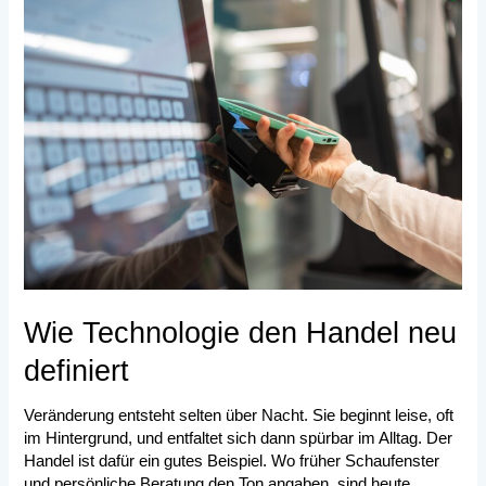
Wie
Technologie
den
Handel
neu
definiert
Wie Technologie den Handel neu
definiert
Veränderung entsteht selten über Nacht. Sie beginnt leise, oft
im Hintergrund, und entfaltet sich dann spürbar im Alltag. Der
Handel ist dafür ein gutes Beispiel. Wo früher Schaufenster
und persönliche Beratung den Ton angaben, sind heute